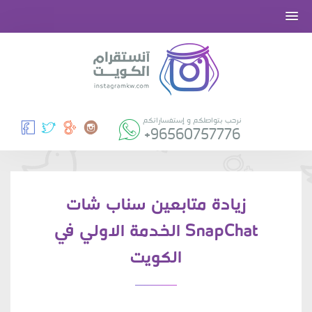
نرحب بتواصلكم و إستفساراتكم
+96560757776
زيادة متابعين سناب شات
SnapChat الخدمة الاولي في
الكويت