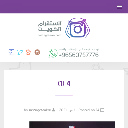
نرحب بتواصلكم و إستفساراتكم
+96560757776
4 (1)
Posted on
14 مارس، 2021
by
instagramkw