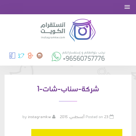
نرحب بتواصلكم و إستفساراتكم
+96560757776
شركة-سناب-شات-1
Posted on
23 أغسطس، 2015
by
instagramkw