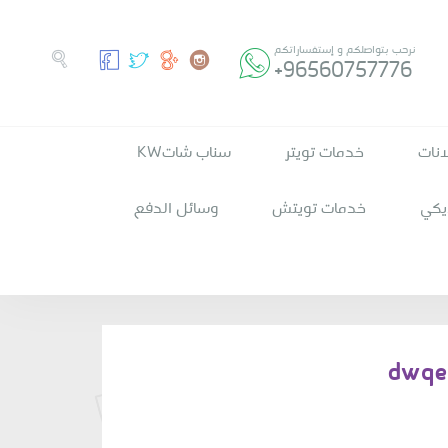
نرحب بتواصلكم و إستفساراتكم
+96560757776
انات
خدمات تويتر
سناب شاتKW
يكي
خدمات تويتش
وسائل الدفع
dwqe