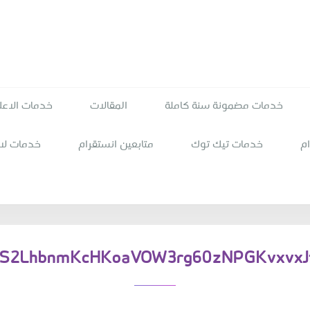
خدمات مضمونة سنة كاملة
المقالات
خدمات الاعل
م
خدمات تيك توك
متابعين انستقرام
خدمات لا
S2LhbnmKcHKoaVOW3rg60zNPGKvxvxJ